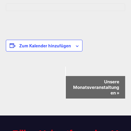
Zum Kalender hinzufügen
V
Unsere
Monatsveranstaltung
e
en
»
r
a
n