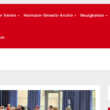
r Verein
Hermann-Smeets-Archiv
Neuigkeiten
um